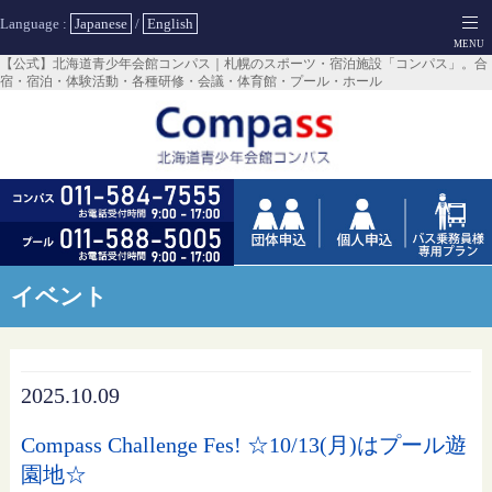
Language :
Japanese
/
English
【公式】北海道青少年会館コンパス｜札幌のスポーツ・宿泊施設「コンパス」。合
宿・宿泊・体験活動・各種研修・会議・体育館・プール・ホール
イベント
2025.10.09
Compass Challenge Fes! ☆10/13(月)はプール遊
園地☆