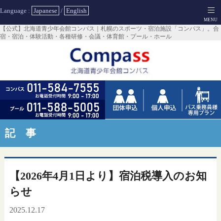
Language :
Japanese
/
English
【公式】北海道青少年会館コンパス｜札幌のスポーツ・宿泊施設「コンパス」。合
宿・宿泊・体験活動・各種研修・会議・体育館・プール・ホール
記 事
【2026年4月1日より】宿泊税導入のお知
らせ
2025.12.17