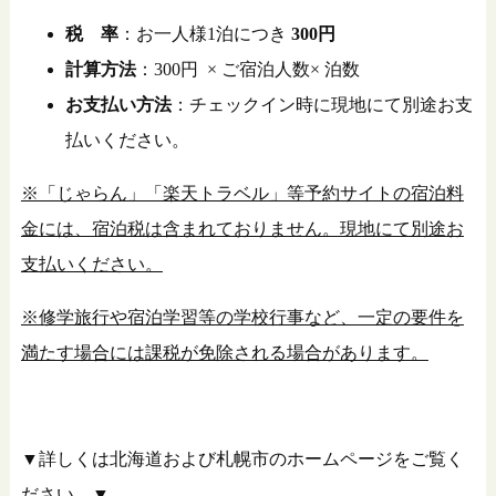
税 率
：お一人様1泊につき
300円
計算方法
：
300
円 × ご宿泊人数× 泊数
お支払い方法
：チェックイン時に現地にて別途お支
払いください。
※「じゃらん」「楽天トラベル」等予約サイトの宿泊料
金には、宿泊税は含まれておりません。現地にて別途お
支払いください。
※修学旅行や宿泊学習等の学校行事など、一定の要件を
満たす場合には課税が免除される場合があります。
▼詳しくは北海道および札幌市のホームページをご覧く
ださい。▼