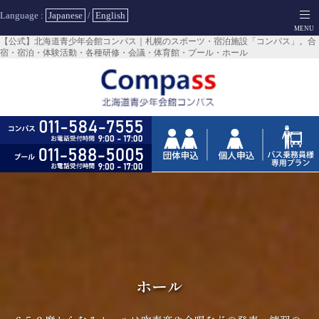
Language :
Japanese
/
English
【公式】北海道青少年会館コンパス｜札幌のスポーツ・宿泊施設「コンパス」。合
宿・宿泊・体験活動・各種研修・会議・体育館・プール・ホール
ホール