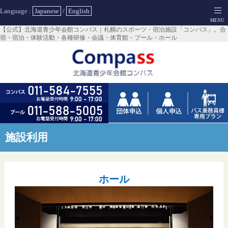
Language :
Japanese
/
English
【公式】北海道青少年会館コンパス｜札幌のスポーツ・宿泊施設「コンパス」。合
宿・宿泊・体験活動・各種研修・会議・体育館・プール・ホール
施設利用
ホール