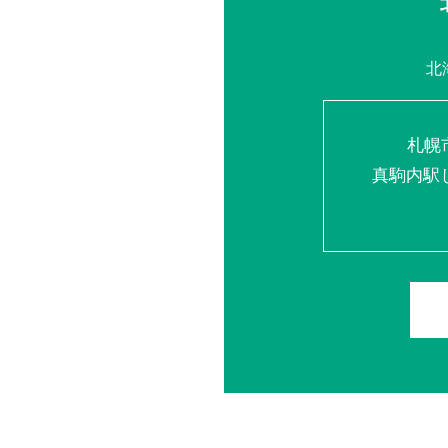
北
札幌
真駒内駅