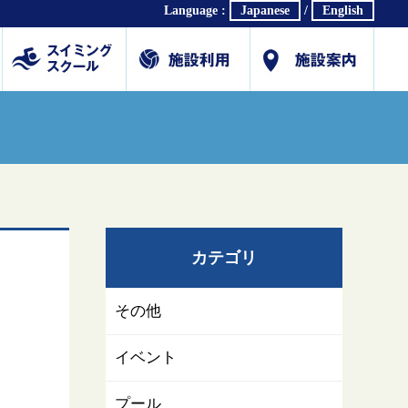
Language :
Japanese
/
English
ホール
体育館
研修・会議室
プール
スイミングスクール
各種教室
会社概要
交通アクセス
駐車場利用案内(PDF)
公式SNS
採用情報
お問合せ/各種ダウン
カテゴリ
その他
イベント
プール