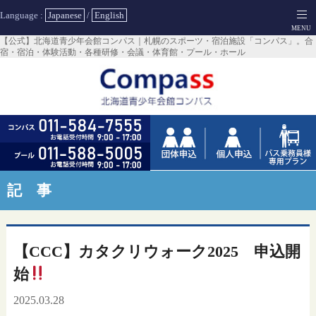
Language :
Japanese
/
English
【公式】北海道青少年会館コンパス｜札幌のスポーツ・宿泊施設「コンパス」。合
宿・宿泊・体験活動・各種研修・会議・体育館・プール・ホール
記 事
【CCC】カタクリウォーク2025 申込開
始
2025.03.28