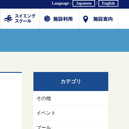
Language :
Japanese
/
English
ホール
体育館
研修・会議室
プール
スイミングスクール
各種教室
会社概要
交通アクセス
駐車場利用案内(PDF)
公式SNS
採用情報
お問合せ/各種ダウン
カテゴリ
その他
イベント
プール