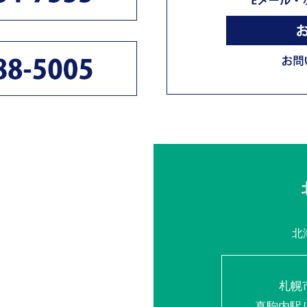
北
札幌
真駒内駅