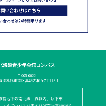
北海道青少年会館コンパス
〒005-0022
海道札幌市南区
真駒内柏丘7丁目8-1
市営地下鉄南北線
「真駒内」駅下車
じょうてつバス
15番のりば南84真駒内駅