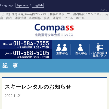
Language :
Japanese
/
English
【公式】北海道青少年会館コンパス｜札幌のスポーツ・宿泊施設「コンパス」。合
宿・宿泊・体験活動・各種研修・会議・体育館・プール・ホール
記 事
スキーレンタルのお知らせ
2022.11.21