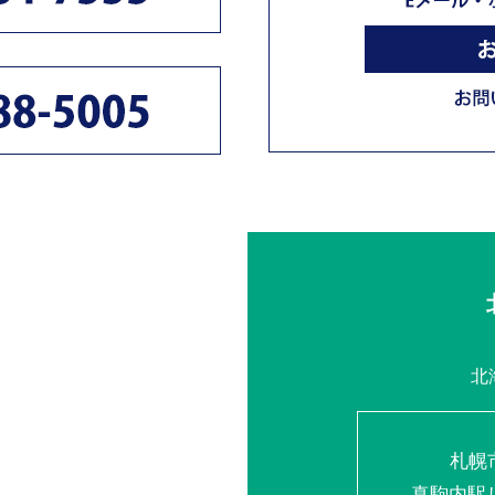
北
札幌
真駒内駅