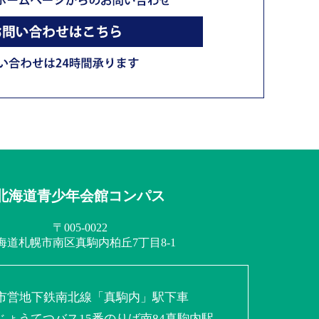
北海道青少年会館コンパス
〒005-0022
海道札幌市南区
真駒内柏丘7丁目8-1
市営地下鉄南北線
「真駒内」駅下車
じょうてつバス
15番のりば南84真駒内駅