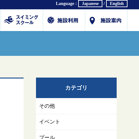
Language :
Japanese
/
English
ホール
体育館
研修・会議室
プール
スイミングスクール
各種教室
会社概要
交通アクセス
駐車場利用案内(PDF)
公式SNS
採用情報
お問合せ/各種ダウン
カテゴリ
その他
イベント
プール