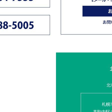
北
札幌
真駒内駅