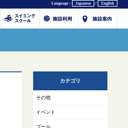
Language :
Japanese
/
English
ホール
体育館
研修・会議室
プール
スイミングスクール
各種教室
会社概要
交通アクセス
駐車場利用案内(PDF)
公式SNS
採用情報
お問合せ/各種ダウン
カテゴリ
その他
イベント
プール