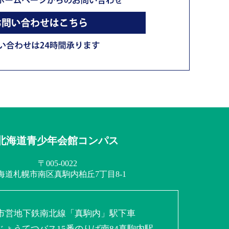
北海道青少年会館コンパス
〒005-0022
海道札幌市南区
真駒内柏丘7丁目8-1
市営地下鉄南北線
「真駒内」駅下車
じょうてつバス
15番のりば南84真駒内駅