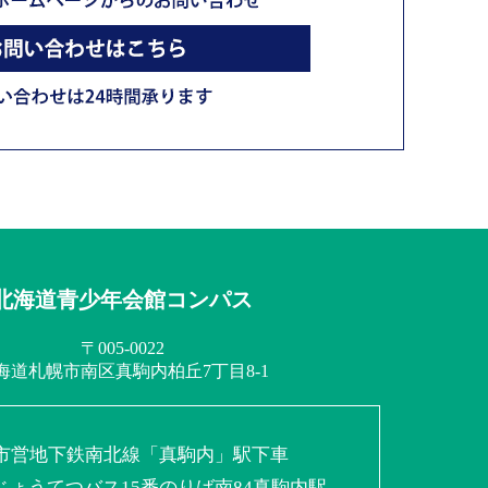
北海道青少年会館コンパス
〒005-0022
海道札幌市南区
真駒内柏丘7丁目8-1
市営地下鉄南北線
「真駒内」駅下車
じょうてつバス
15番のりば南84真駒内駅