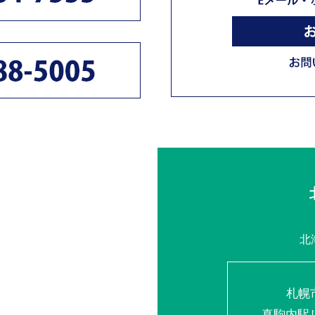
北
札幌
真駒内駅