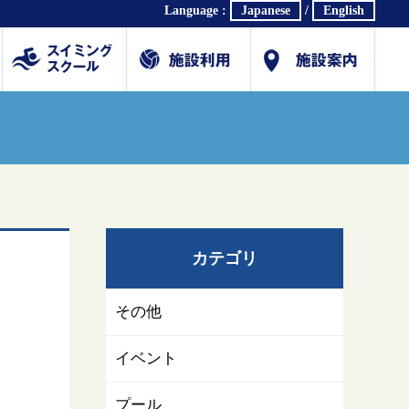
Language :
Japanese
/
English
ホール
体育館
研修・会議室
プール
スイミングスクール
各種教室
会社概要
交通アクセス
駐車場利用案内(PDF)
公式SNS
採用情報
お問合せ/各種ダウン
カテゴリ
その他
イベント
プール