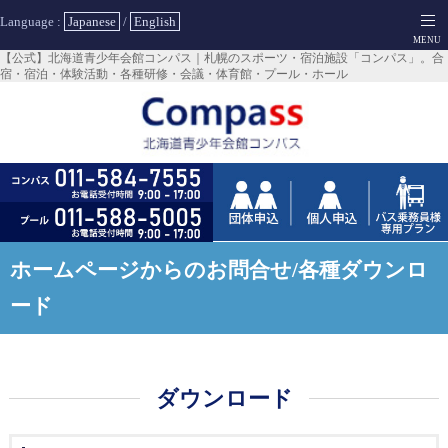
Language :
Japanese
/
English
【公式】北海道青少年会館コンパス｜札幌のスポーツ・宿泊施設「コンパス」。合
宿・宿泊・体験活動・各種研修・会議・体育館・プール・ホール
ホームページからのお問合せ/各種ダウンロ
ード
ダウンロード